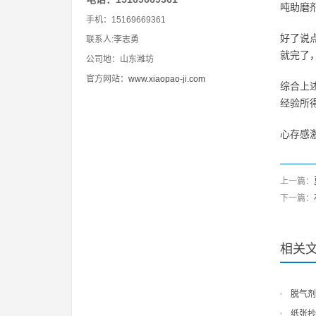
吨助磨
手机：15169669361
好了说
联系人:李志勇
就完了
公司地：山东潍坊
官方网站：
www.xiaopao-ji.com
综合上
经验所
心存感
上一篇：
下一篇：
相关
脱气剂
纸张抄