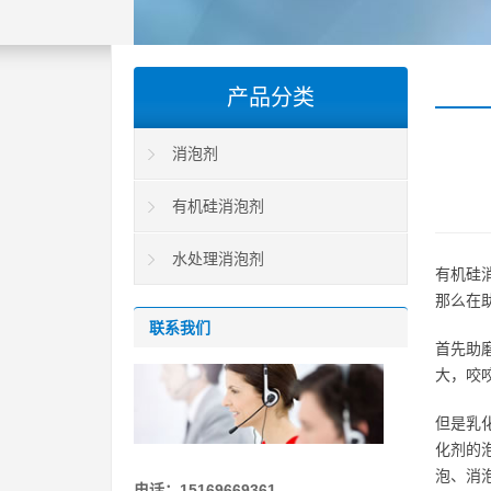
产品分类
消泡剂
有机硅消泡剂
水处理消泡剂
有机硅
那么在
联系我们
首先助
大，咬
但是乳
化剂的
泡、消
电话：15169669361