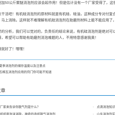
剂加50公斤聚醚消泡剂应该会起作用！但是估计没有一个厂家受得了，这
点干活吧！有机硅消泡剂的原材料就是有机硅、硅油，这种成分专对付复
，马上消除。这样就不难理解有机硅消泡剂在助磨剂材料上能不能应用了
述的分析，我们可以觉对的，负责任的结论来说，有机硅消泡剂是绝对可
得，希望可以帮助有助磨剂消泡难题的人，不用特意感谢我奥！
激就好了！嘿嘿！
夏季消泡剂的储存温度以及注意点
石棉瓦消泡剂应用的窍门你可能不知道
文章
厂家来告诉你脱气剂是什么？
点滴消泡知
纸纸面泡沫消除，神奇的造纸脱气消泡剂
山东消泡剂