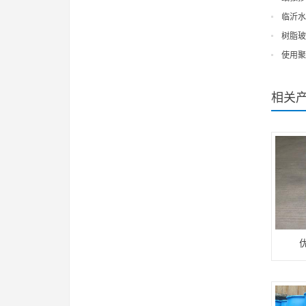
临沂水
树脂玻
使用聚
相关